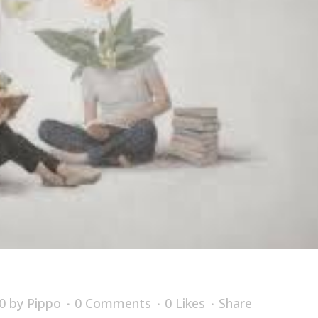
0
by
Pippo
0 Comments
0
Likes
Share