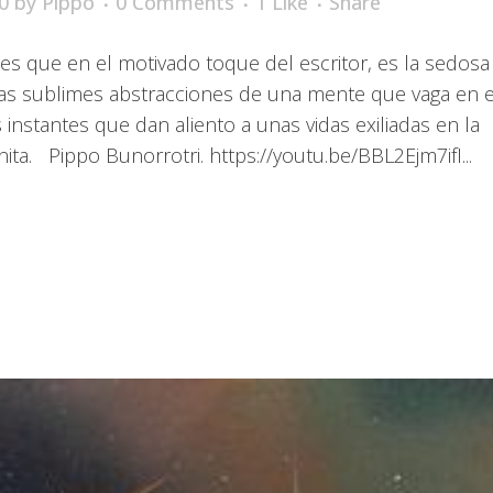
0
by
Pippo
0 Comments
1
Like
Share
les que en el motivado toque del escritor, es la sedosa
 las sublimes abstracciones de una mente que vaga en e
 instantes que dan aliento a unas vidas exiliadas en la
ita. Pippo Bunorrotri. https://youtu.be/BBL2Ejm7ifI...