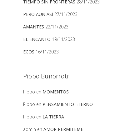
TIEMPO SIN FRONTERAS
28/11/2023
PERO AUN ASÍ
27/11/2023
AMANTES
22/11/2023
EL ENCANTO
19/11/2023
ECOS
16/11/2023
Pippo Bunorrotri
Pippo
en
MOMENTOS
Pippo
en
PENSAMIENTO ETERNO
Pippo
en
LA TIERRA
admin
en
AMOR PERMITEME