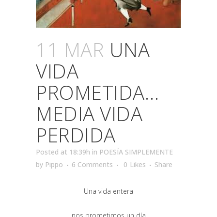
11 MAR
UNA
VIDA
PROMETIDA…
MEDIA VIDA
PERDIDA
Posted at 18:39h
in
POESÍA SIMPLEMENTE
by
Pippo
6 Comments
0
Likes
Share
Una vida entera
nos prometimos un día