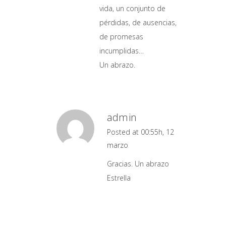
vida, un conjunto de
pérdidas, de ausencias,
de promesas
incumplidas…
Un abrazo.
admin
Posted at 00:55h, 12
marzo
Gracias. Un abrazo
Estrella