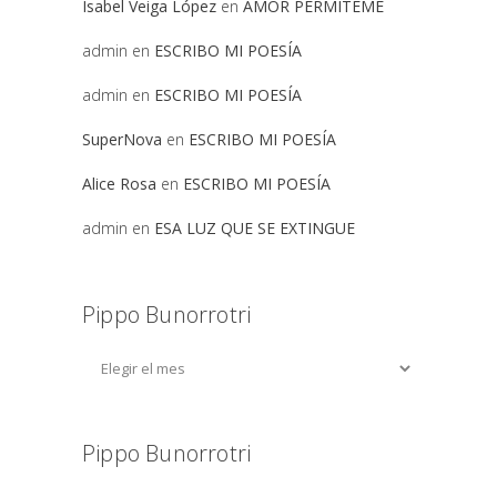
Isabel Veiga López
en
AMOR PERMITEME
admin
en
ESCRIBO MI POESÍA
admin
en
ESCRIBO MI POESÍA
SuperNova
en
ESCRIBO MI POESÍA
Alice Rosa
en
ESCRIBO MI POESÍA
admin
en
ESA LUZ QUE SE EXTINGUE
Pippo Bunorrotri
Pippo Bunorrotri