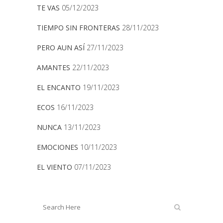
TE VAS
05/12/2023
TIEMPO SIN FRONTERAS
28/11/2023
PERO AUN ASÍ
27/11/2023
AMANTES
22/11/2023
EL ENCANTO
19/11/2023
ECOS
16/11/2023
NUNCA
13/11/2023
EMOCIONES
10/11/2023
EL VIENTO
07/11/2023