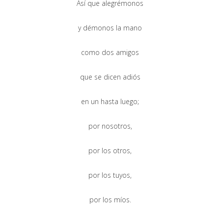
Así que alegrémonos
y démonos la mano
como dos amigos
que se dicen adiós
en un hasta luego;
por nosotros,
por los otros,
por los tuyos,
por los míos.