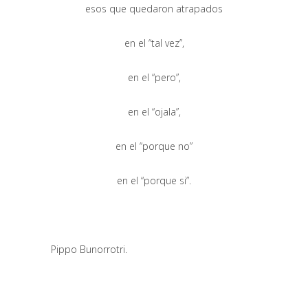
esos que quedaron atrapados
en el “tal vez”,
en el “pero”,
en el “ojala”,
en el “porque no”
en el “porque si”.
Pippo Bunorrotri.