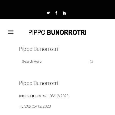
Pippo Bunorrotri
Pippo Bunorrotri
INCERTIDUMBRE
08/12/2023
TE VAS
05/12/2023