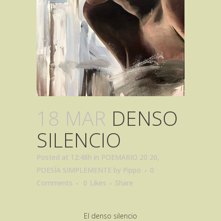
18 MAR
DENSO
SILENCIO
Posted at 12:48h
in
POEMARIO 20 20
,
POESÍA SIMPLEMENTE
by
Pippo
0
Comments
0
Likes
Share
El denso silencio