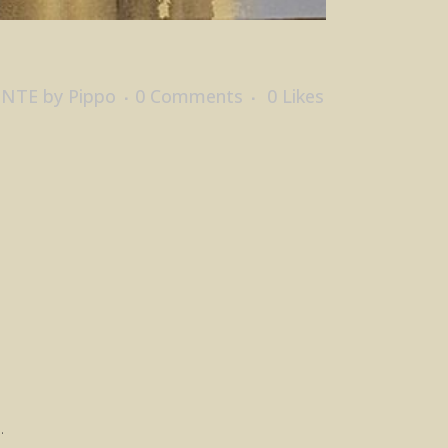
ENTE
by
Pippo
0 Comments
0
Likes
.