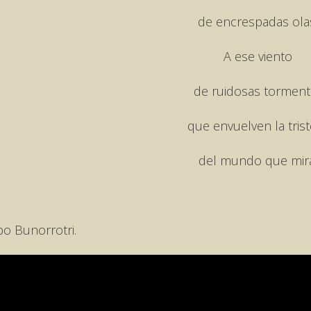
de encrespadas ola
A ese viento
de ruidosas torment
que envuelven la tris
del mundo que mira
po Bunorrotri.