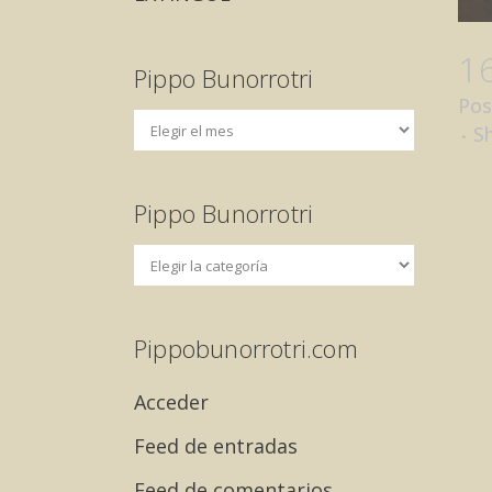
1
Pippo Bunorrotri
Pos
S
Pippo Bunorrotri
Pippobunorrotri.com
Acceder
Feed de entradas
Feed de comentarios