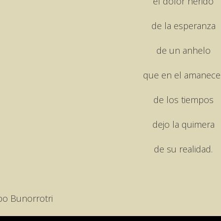
el dolor herido
de la esperanza
de un anhelo
que en el amanece
de los tiempos
dejo la quimera
de su realidad.
po Bunorrotri