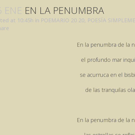
6 ENE
EN LA PENUMBRA
ted at 10:45h
in
POEMARIO 20 20
,
POESÍA SIMPLEM
hare
En la penumbra de la 
el profundo mar inqu
se acurruca en el bisb
de las tranquilas ola
En la penumbra de la 
las estrellas se refle