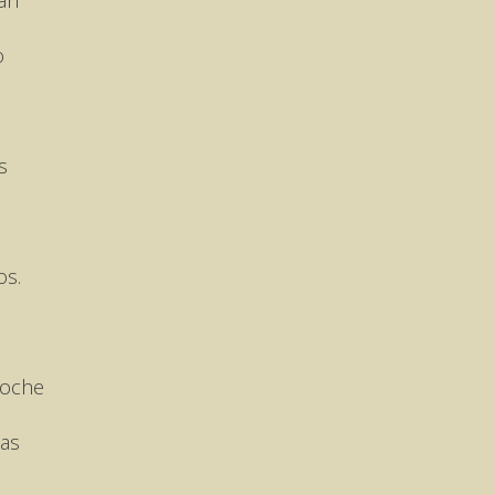
o
s
os.
noche
as