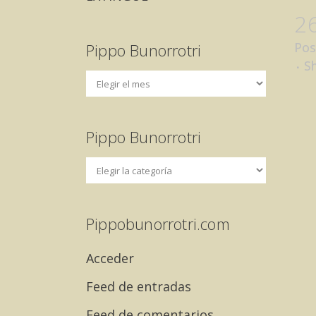
2
Pos
Pippo Bunorrotri
S
Pippo Bunorrotri
Pippobunorrotri.com
Acceder
Feed de entradas
Feed de comentarios