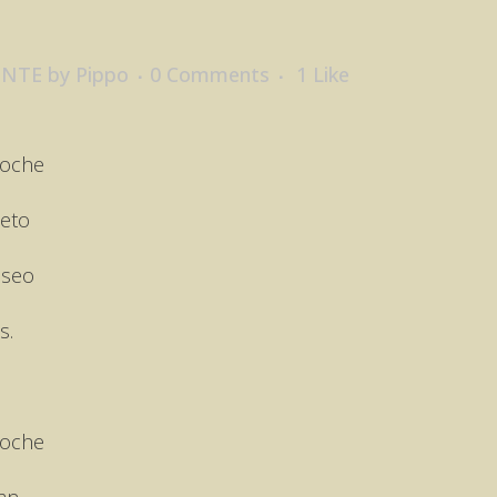
ENTE
by
Pippo
0 Comments
1
Like
noche
ieto
iseo
s.
noche
jan