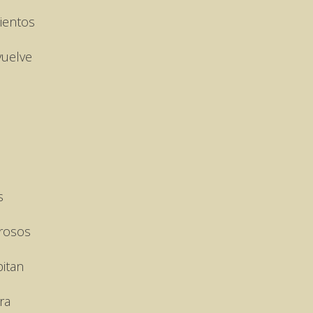
ientos
vuelve
s
rosos
pitan
ra