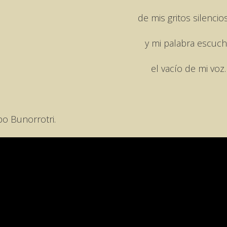
de mis gritos silencio
y mi palabra escuc
el vacío de mi voz.
po Bunorrotri.