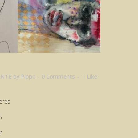
ENTE
by
Pippo
0 Comments
1
Like
eres
s
n