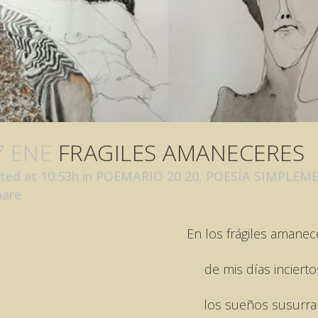
7 ENE
FRAGILES AMANECERES
ted at 10:53h
in
POEMARIO 20 20
,
POESÍA SIMPLEM
hare
En los frágiles amanec
de mis días incierto
los sueños susurra