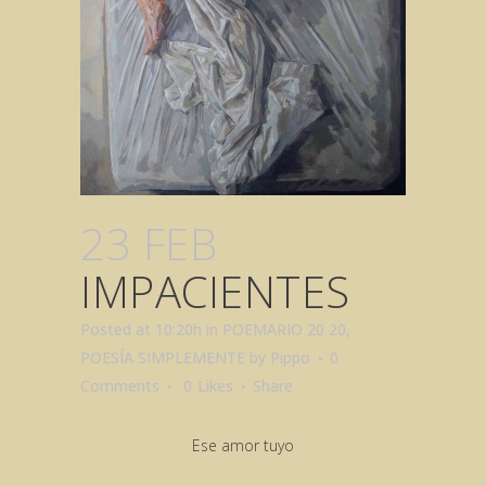
23 FEB
IMPACIENTES
Posted at 10:20h
in
POEMARIO 20 20
,
POESÍA SIMPLEMENTE
by
Pippo
0
Comments
0
Likes
Share
Ese amor tuyo