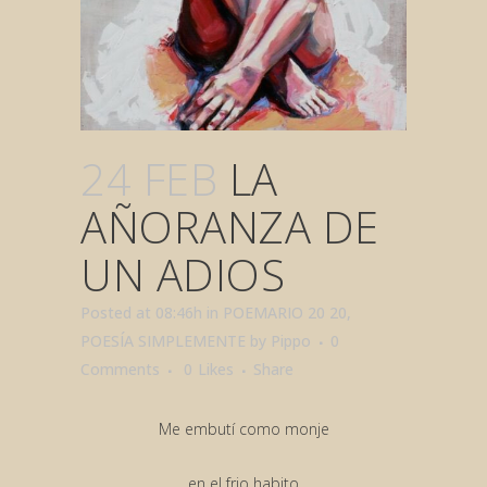
24 FEB
LA
AÑORANZA DE
UN ADIOS
Posted at 08:46h
in
POEMARIO 20 20
,
POESÍA SIMPLEMENTE
by
Pippo
0
Comments
0
Likes
Share
Me embutí como monje
en el frio habito