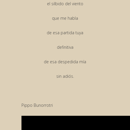
el silbido del viento
que me habla
de esa partida tuya
definitiva
de esa despedida mía
sin adiós.
Pippo Bunorrotri