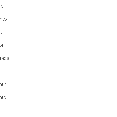
do
nto
da
or
irada
tir
nto