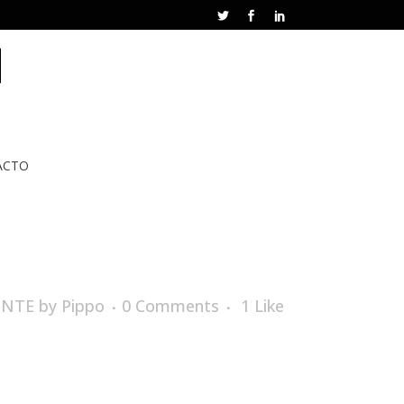
ACTO
ENTE
by
Pippo
0 Comments
1
Like