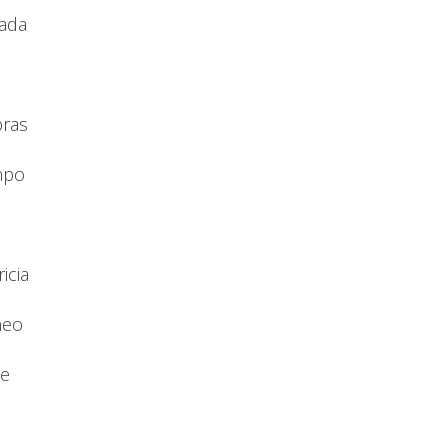
rada
bras
mpo
icia
neo
de