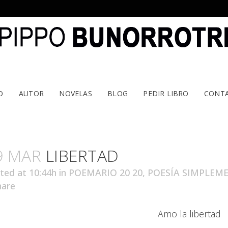
O
AUTOR
NOVELAS
BLOG
PEDIR LIBRO
CONT
9 MAR
LIBERTAD
ted at 10:44h
in
POEMARIO 20 20
,
POESÍA SIMPLEM
hare
Amo la libertad