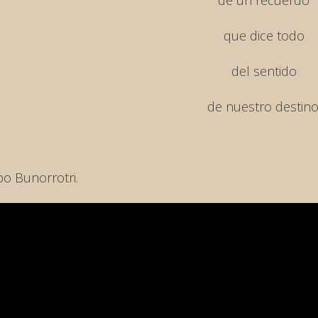
de un recuerdo
que dice todo
del sentido
de nuestro destino
po Bunorrotri.