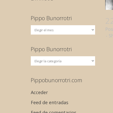
Pippo Bunorrotri
2
Pos
S
Pippo Bunorrotri
Pippobunorrotri.com
Acceder
Feed de entradas
Feed de comentarios