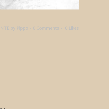
ENTE
by
Pippo
0 Comments
0
Likes
ra,