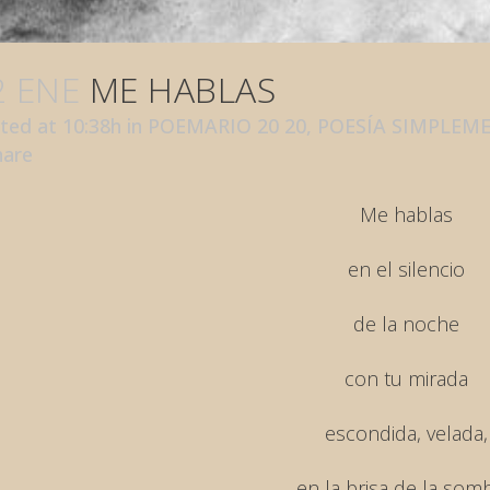
2 ENE
ME HABLAS
ted at 10:38h
in
POEMARIO 20 20
,
POESÍA SIMPLEM
hare
Me hablas
en el silencio
de la noche
con tu mirada
escondida, velada,
en la brisa de la somb