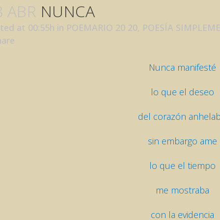
8 ABR
NUNCA
ted at 00:55h
in
POEMARIO 20 20
,
POESÍA SIMPLEM
hare
Nunca manifesté
lo que el deseo
del corazón anhelab
sin embargo ame
lo que el tiempo
me mostraba
con la evidencia