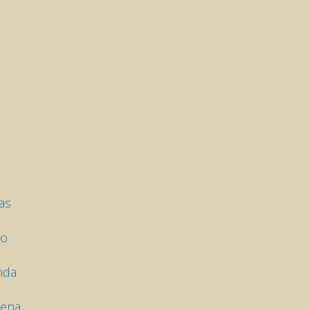
as
no
nda
pena,