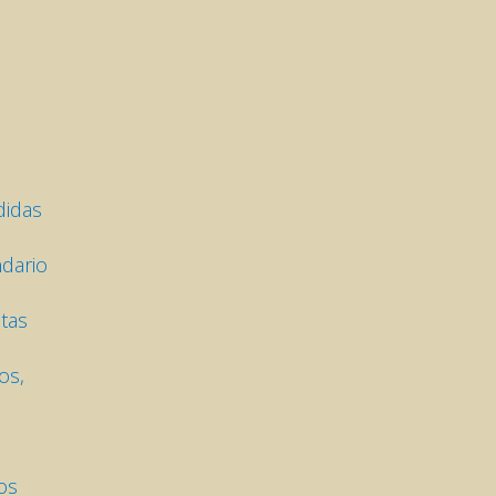
didas
ndario
itas
os,
os