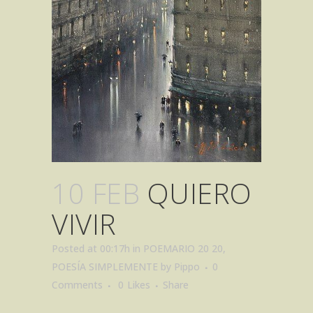
10 FEB
QUIERO
VIVIR
Posted at 00:17h
in
POEMARIO 20 20
,
POESÍA SIMPLEMENTE
by
Pippo
0
Comments
0
Likes
Share