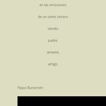
en las emociones
de un sentir sincero
siendo;
padre,
amante,
amigo.
Pippo Bunorrotri