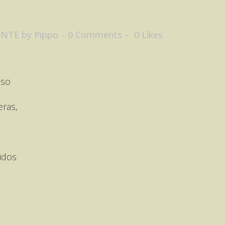
ENTE
by
Pippo
0 Comments
0
Likes
oso
eras,
idos