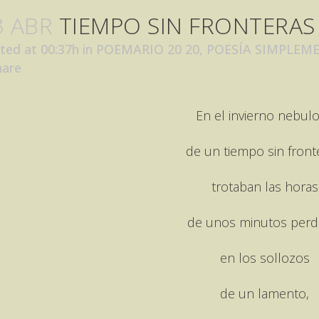
3 ABR
TIEMPO SIN FRONTERAS
ted at 00:37h
in
POEMARIO 20 20
,
POESÍA SIMPLEM
hare
En el invierno nebul
de un tiempo sin front
trotaban las horas
de unos minutos perd
en los sollozos
de un lamento,