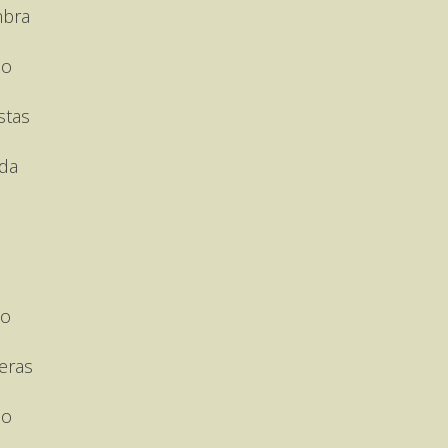
mbra
io
stas
da
so
eras
io