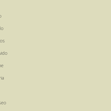
a
o
lo
tos
vido
he
ia
seo