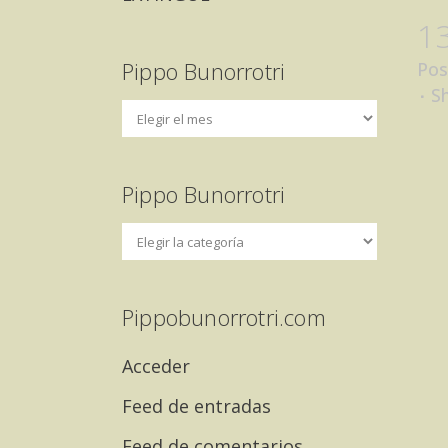
1
Pippo Bunorrotri
Pos
S
Pippo Bunorrotri
Pippobunorrotri.com
Acceder
Feed de entradas
Feed de comentarios