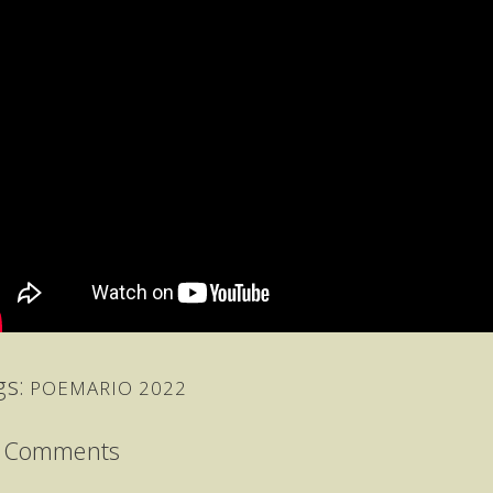
gs:
POEMARIO 2022
 Comments