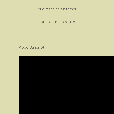
que resbalan sin temor
por el desnudo rostro.
Pippo Bunorrotri.