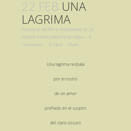
22 FEB
UNA
LAGRIMA
Posted at 09:59h
in
POEMARIO 20 20
,
POESÍA SIMPLEMENTE
by
Pippo
0
Comments
0
Likes
Share
Una lagrima resbala
por el rostro
de un amor
preñado en el suspiro
del claro-oscuro