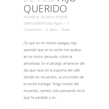
QUERIDO
Posted at 18:20h
in
POESÍA
SIMPLEMENTE
by
Pippo
7
Comments
0
Likes
Share
¡Tú que en mi mente navegas, hijo
querido! que en la noche me asaltas
en mi rostro desnudo sobre la
almohada. En el amargo amanecer del
día que nace en la espuma del café
donde los recuerdos, se esconden de
la noche trasiega. Tengo miedo del
recuerdo, camino solo pensando en lo
que he perdido y en...