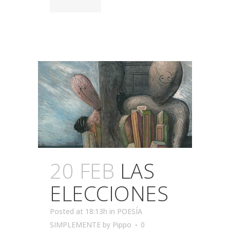
20 FEB
LAS
ELECCIONES
Posted at 18:13h
in
POESÍA
SIMPLEMENTE
by
Pippo
0