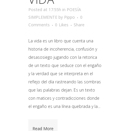
Posted at 17:55h
in
POESÍA
SIMPLEMENTE
by
Pippo
0
Comments
0
Likes
Share
La vida es un libro que cuenta una
historia de incoherencia, confusión y
desasosiego jugando con la retorica
de un texto que seduce con el engaño
y la verdad que se interpreta en el
reflejo del día rastreando las sombras
que las palabras dejan. Es un texto
con matices y contradicciones donde
el engaño es una línea quebrada y la...
Read More