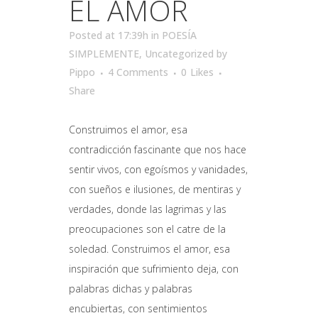
EL AMOR
Posted at 17:39h
in
POESÍA
SIMPLEMENTE
,
Uncategorized
by
Pippo
4 Comments
0
Likes
Share
Construimos el amor, esa
contradicción fascinante que nos hace
sentir vivos, con egoísmos y vanidades,
con sueños e ilusiones, de mentiras y
verdades, donde las lagrimas y las
preocupaciones son el catre de la
soledad. Construimos el amor, esa
inspiración que sufrimiento deja, con
palabras dichas y palabras
encubiertas, con sentimientos