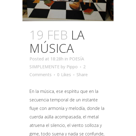
19 FEB
LA
MÚSICA
Posted at 18:28h
in
POESÍA
SIMPLEMENTE
by
Pippo
2
Comments
0
Likes
Share
En la música, ese espíritu que en la
secuencia temporal de un instante
fluye con armonía y melodía, donde la
cuerda aúlla acompasada, el metal
atruena el silencio, el viento solloza y
gime, todo suena y nada se confunde,