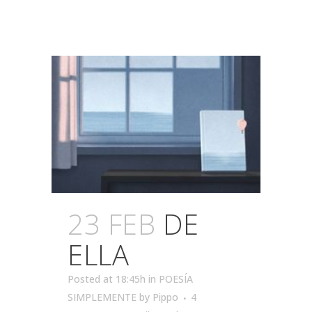
23 FEB
DE
ELLA
Posted at 18:45h
in
POESÍA
SIMPLEMENTE
by
Pippo
4