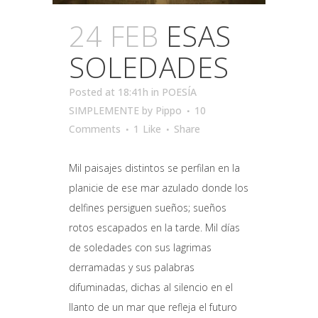
24 FEB
ESAS
SOLEDADES
Posted at 18:41h
in
POESÍA
SIMPLEMENTE
by
Pippo
10
Comments
1
Like
Share
Mil paisajes distintos se perfilan en la
planicie de ese mar azulado donde los
delfines persiguen sueños; sueños
rotos escapados en la tarde. Mil días
de soledades con sus lagrimas
derramadas y sus palabras
difuminadas, dichas al silencio en el
llanto de un mar que refleja el futuro