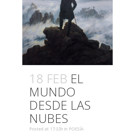
18 FEB
EL
MUNDO
DESDE LAS
NUBES
Posted at 17:32h
in
POESÍA