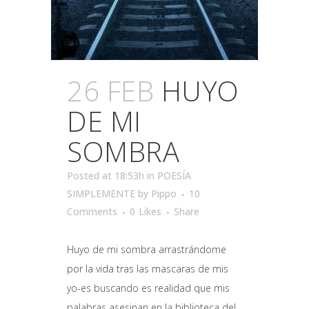
26 FEB
HUYO
DE MI
SOMBRA
Posted at 18:53h
in
POESÍA
SIMPLEMENTE
by
Pippo
10
Comments
0
Likes
Share
Huyo de mi sombra arrastrándome
por la vida tras las mascaras de mis
yo-es buscando es realidad que mis
palabras asesinan en la biblioteca del