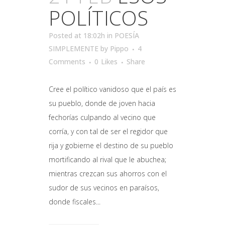
POLÍTICOS
Posted at 18:02h
in
POESÍA
SIMPLEMENTE
by
Pippo
4
Comments
0
Likes
Share
Cree el político vanidoso que el país es
su pueblo, donde de joven hacia
fechorías culpando al vecino que
corría, y con tal de ser el regidor que
rija y gobierne el destino de su pueblo
mortificando al rival que le abuchea;
mientras crezcan sus ahorros con el
sudor de sus vecinos en paraísos,
donde fiscales...