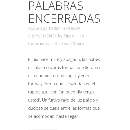
PALABRAS
ENCERRADAS
Posted at 18:35h
in
POESÍA
SIMPLEMENTE
by
Pippo
10
Comments
0
Likes
Share
El día nace triste y apagado, las nubes
esculpen oscuras formas que flotan en
el tenue viento que sopla, y entre
forma y forma que se saludan en el
tapete azul con “un buen día tenga
usted”. Un furtivo rayo de luz pálido y
dudoso se cuela entre las formas que
se acomodan, hasta llegar...