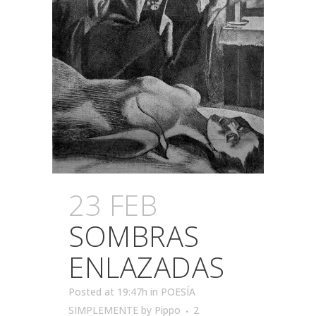
23 FEB
SOMBRAS
ENLAZADAS
Posted at 19:47h
in
POESÍA
SIMPLEMENTE
by
Pippo
2